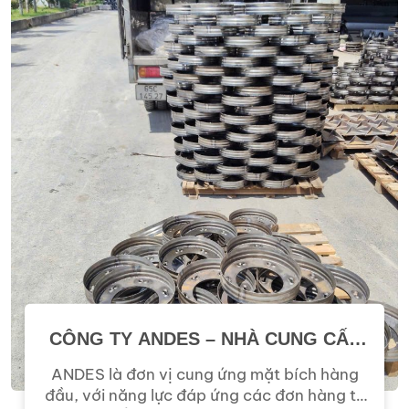
CÔNG TY ANDES – NHÀ CUNG CẤP
MẶT BÍCH CHẤT LƯỢNG CHO CÁC
ANDES là đơn vị cung ứng mặt bích hàng
DỰ ÁN CÔNG NGHIỆP VÀ XÂY DỰNG
đầu, với năng lực đáp ứng các đơn hàng từ