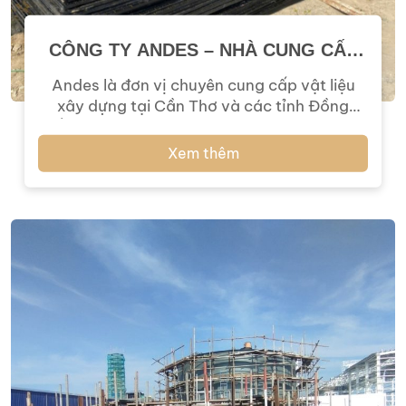
CÔNG TY ANDES – NHÀ CUNG CẤP
CẤP VÁN ÉP PHỦ PHIM CHO CÔNG
Andes là đơn vị chuyên cung cấp vật liệu
TRÌNH VÀ DỰ ÁN XÂY DỰNG
xây dựng tại Cần Thơ và các tỉnh Đồng
Bằng Sông Cửu Long. Andes đã trở thành
đối tác tín cậy của nhiều công trình, nhà
Xem thêm
thầu và các dự án quy mô lớn bên cạnh đó
còn là đối tác chiến lược của nhiều doanh
[…]