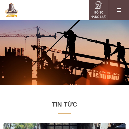
HỒ SƠ
NĂNG LỰC
TIN TỨC