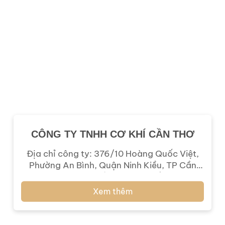
CÔNG TY TNHH CƠ KHÍ CẦN THƠ
Địa chỉ công ty: 376/10 Hoàng Quốc Việt,
Phường An Bình, Quận Ninh Kiều, TP Cần
Thơ Vật tư cung cấp: Que hàn sắt Kim Tín
và bulong các loại. Dưới đây là hợp đồng
Xem thêm
nguyên tắc số 01/HDNT- 2024 ký ngày 02
tháng 01 năm 2023: Hình ảnh giao hàng: