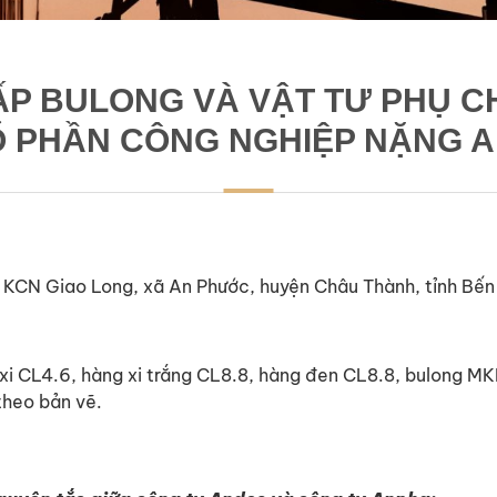
P BULONG VÀ VẬT TƯ PHỤ 
Ổ PHẦN CÔNG NGHIỆP NẶNG 
, KCN Giao Long, xã An Phước, huyện Châu Thành, tỉnh Bến
 xi CL4.6, hàng xi trắng CL8.8, hàng đen CL8.8, bulong M
theo bản vẽ.