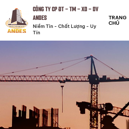
CÔNG TY CP ĐT - TM - XD - DV
ANDES
TRANG
CHỦ
Niềm Tin - Chất Lượng - Uy
Tín