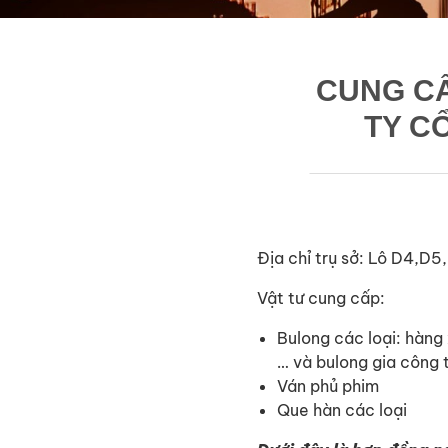
CUNG CẤ
TY C
Địa chỉ trụ sở: Lô D4,D5
Vật tư cung cấp:
Bulong các loại: hàng
… và bulong gia công 
Ván phủ phim
Que hàn các loại