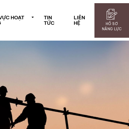
 VỰC HOẠT
TIN
LIÊN
G
TỨC
HỆ
HỒ SƠ
NĂNG LỰC