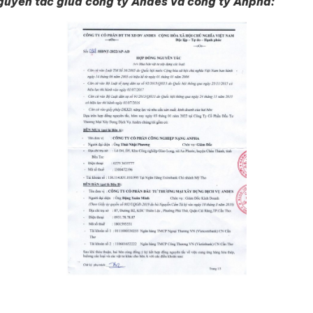
guyên tắc giữa công ty Andes và công ty Anp
ha: