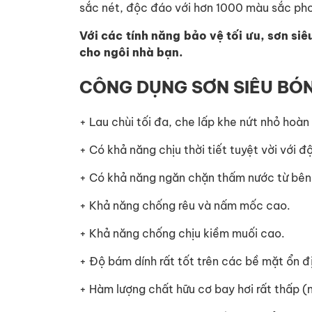
sắc nét, độc đáo với hơn 1000 màu sắc ph
Với các tính năng bảo vệ tối ưu, sơn siêu
cho ngôi nhà bạn.
CÔNG DỤNG SƠN SIÊU BÓ
+ Lau chùi tối đa, che lấp khe nứt nhỏ hoàn
+ Có khả năng chịu thời tiết tuyệt vời với 
+ Có khả năng ngăn chặn thấm nước từ bên
+ Khả năng chống rêu và nấm mốc cao.
+ Khả năng chống chịu kiềm muối cao.
+ Độ bám dính rất tốt trên các bề mặt ổn đ
+ Hàm lượng chất hữu cơ bay hơi rất thấp 