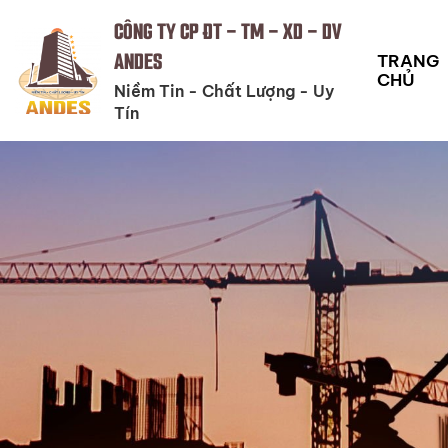
CÔNG TY CP ĐT - TM - XD - DV
ANDES
TRANG
CHỦ
Niềm Tin - Chất Lượng - Uy
Tín