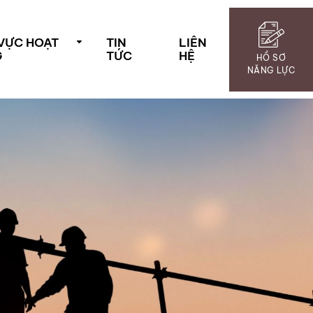
 VỰC HOẠT
TIN
LIÊN
G
TỨC
HỆ
HỒ SƠ
NĂNG LỰC