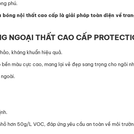
ong phú.
 bóng nội thất cao cấp là giải pháp toàn diện về trang 
NG NGOẠI THẤT CAO CẤP PROTECT
 hảo, kháng khuẩn hiệu quả.
độ bền màu cực cao, mang lại vẻ đẹp sang trọng cho ngôi n
 ngoài.
ịnh.
(nhỏ hơn 50g/L VOC, đáp ứng yêu cầu an toàn về môi trườn