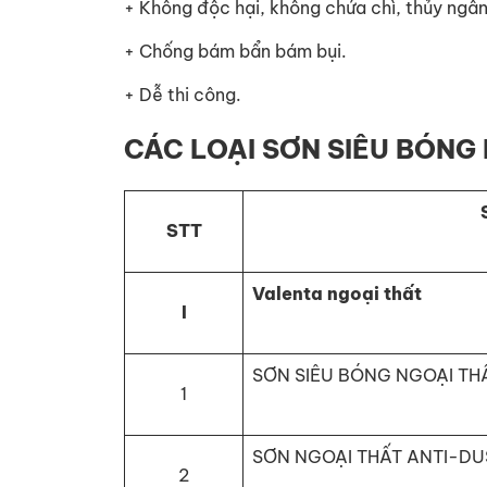
+ Không độc hại, không chứa chì, thủy ngân
+ Chống bám bẩn bám bụi.
+ Dễ thi công.
CÁC LOẠI SƠN SIÊU BÓNG
STT
Valenta ngoại thất
I
SƠN SIÊU BÓNG NGOẠI TH
1
SƠN NGOẠI THẤT ANTI-DU
2