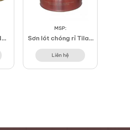
MSP:
NỘI
Sơn lót chóng rỉ Tilac
SƠN
PER
Red Oxide Primer
Liên hệ