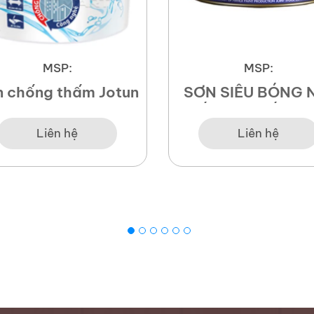
MSP:
MSP:
 chống thấm Jotun
SƠN SIÊU BÓNG 
THẤT CAO CẤP SU
GLOSS
Liên hệ
Liên hệ