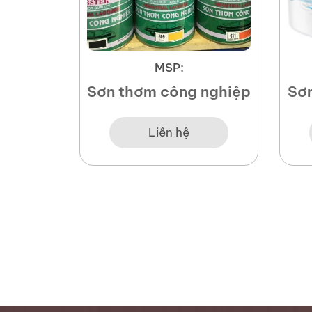
MSP:
G KIỀM
Sơn thơm công nghiệp
Sơn
IMER
R
Liên hệ