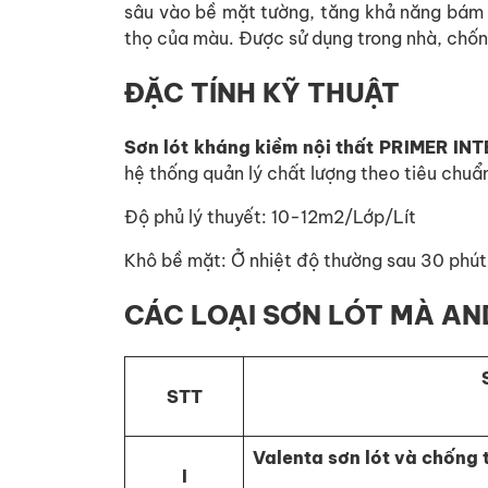
sâu vào bề mặt tường, tăng khả năng bám di
thọ của màu. Được sử dụng trong nhà, chống 
ĐẶC TÍNH KỸ THUẬT
Sơn lót kháng kiềm nội thất PRIMER IN
hệ thống quản lý chất lượng theo tiêu chuẩ
Độ phủ lý thuyết: 10-12m2/Lớp/Lít
Khô bề mặt: Ở nhiệt độ thường sau 30 phút
CÁC LOẠI SƠN LÓT MÀ A
STT
Valenta sơn lót và chống
I