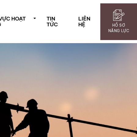
 VỰC HOẠT
TIN
LIÊN
G
TỨC
HỆ
HỒ SƠ
NĂNG LỰC