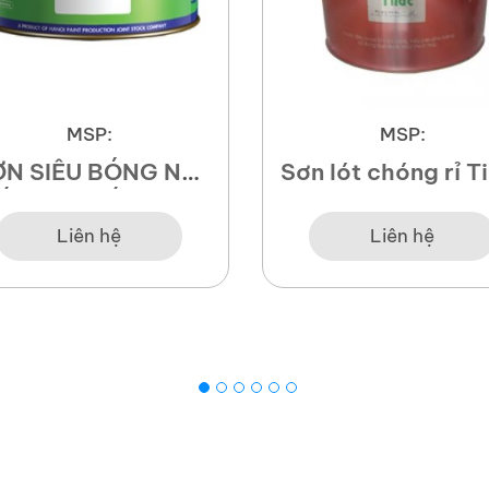
MSP:
MSP:
N SIÊU BÓNG NỘI
Sơn lót chóng rỉ T
ẤT CAO CẤP SUPER
Red Oxide Prim
GLOSS
Liên hệ
Liên hệ