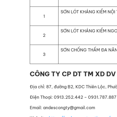
SƠN LÓT KHÁNG KIỀM NỘI 
1
SƠN LÓT KHÁNG KIỀM NGO
2
SƠN CHỐNG THẤM ĐA NĂ
3
CÔNG TY CP DT TM XD DV
Địa chỉ: 87, đường B2, KDC Thiên Lộc, Phư
Điện Thoại: 0913.252.442 – 0931.787.887
Email: andescongty@gmail.com