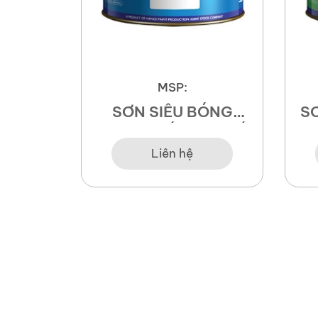
MSP:
 nghiệp
SƠN SIÊU BÓNG
SƠ
NGOẠI THẤT CAO CẤP
TH
PROTECTION
Liên hệ