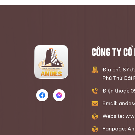
CÔNG TY CỔ
Địa chỉ: 87 
Phú Thứ Cái 
Điện thoại: 
Email: ande
Website: ww
Fanpage: A