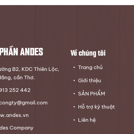
 PHẦN ANDES
Về chúng tôi
Trang chủ
đường B2, KDC Thiên Lộc,
Răng, cần Thơ.
Giới thiệu
0913 252 442
SẢN PHẨM
scongty@gmail.com
Hỗ trợ kỹ thuật
w.andes.vn
Liên hệ
ndes Company