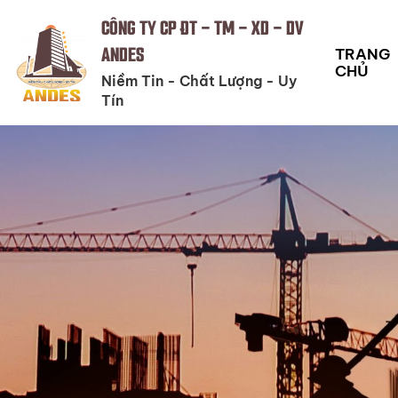
CÔNG TY CP ĐT - TM - XD - DV
ANDES
TRANG
CHỦ
Niềm Tin - Chất Lượng - Uy
Tín