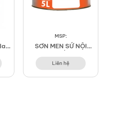
MSP:
ilac
SƠN MEN SỨ NỘI
Sơn ch
er
THẤT
Liên hệ