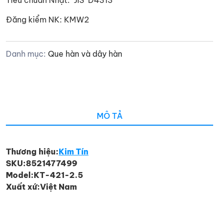
Tiêu chuẩn Nhật: JIS D4313
Đăng kiểm NK: KMW2
Danh mục:
Que hàn và dây hàn
MÔ TẢ
Thương hiệu:
Kim Tín
SKU:
8521477499
Model:
KT-421-2.5
Xuất xứ:
Việt Nam