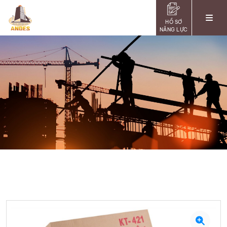
HỒ SƠ
NĂNG LỰC