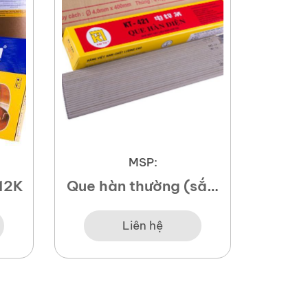
MSP:
12K
Que hàn thường (sắt)
Dây hà
Kim Tín KT-421
(2.5mm)
Liên hệ