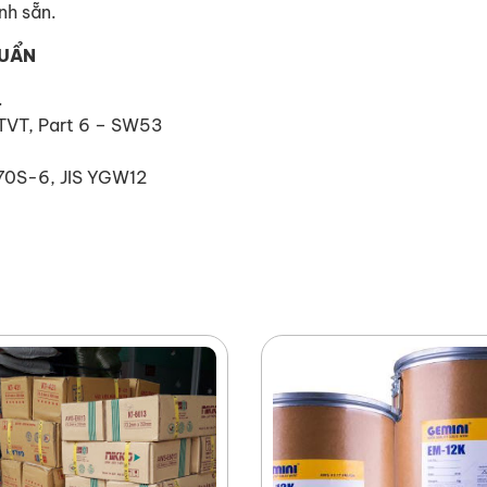
nh sẵn.
HUẨN
.
TVT, Part 6 – SW53
70S-6, JIS YGW12