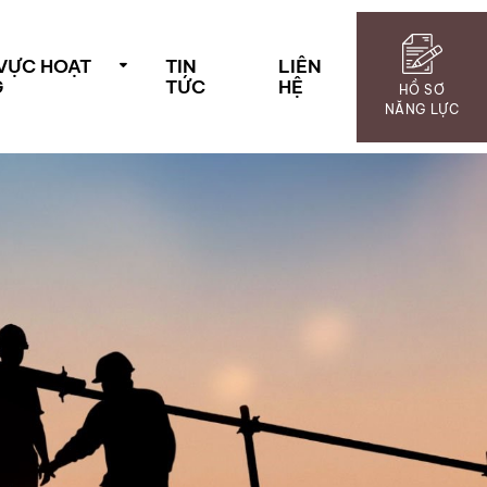
 VỰC HOẠT
TIN
LIÊN
G
TỨC
HỆ
HỒ SƠ
NĂNG LỰC