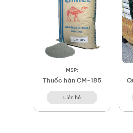
MSP:
carbon
Thuốc hàn CM-185
Q
78
Liên hệ