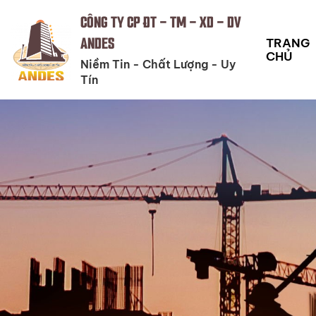
CÔNG TY CP ĐT - TM - XD - DV
ANDES
TRANG
CHỦ
Niềm Tin - Chất Lượng - Uy
Tín