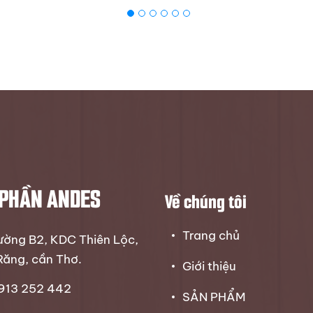
 PHẦN ANDES
Về chúng tôi
Trang chủ
đường B2, KDC Thiên Lộc,
Răng, cần Thơ.
Giới thiệu
0913 252 442
SẢN PHẨM