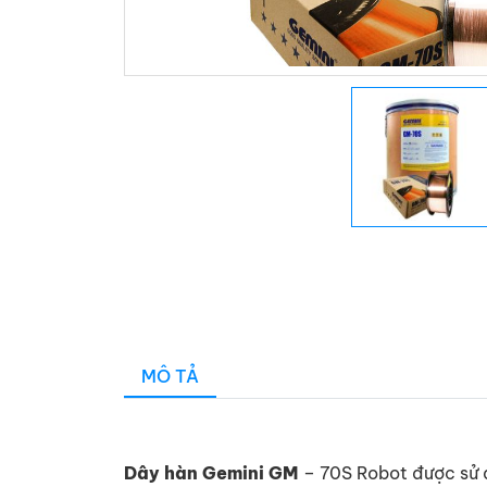
MÔ TẢ
Dây hàn Gemini GM
– 70S Robot được sử dụ