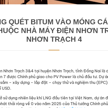
NG QUÉT BITUM VÀO MÓNG C
HUỘC NHÀ MÁY ĐIỆN NHƠN TR
NHƠN TRẠCH 4
n Nhơn Trạch 3&4 tại huyện Nhơn Trạch, tỉnh Đồng Nai là 
n 7 được Chính phủ giao cho PV Power là chủ đầu tư. Dự á
 sắm – xây dựng – lắp đặt – chạy thử và nghiệm thu (EPC
tỉ USD.
sở sử dụng nhiên liệu khí LNG đầu tiên tại Việt Nam, dự án
hát thải ròng về 0 vào năm 2025 của Thủ tướng Chính phủ t