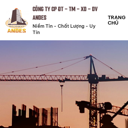
CÔNG TY CP ĐT - TM - XD - DV
ANDES
TRANG
CHỦ
Niềm Tin - Chất Lượng - Uy
Tín