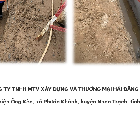
ÔNG TY TNHH MTV XÂY DỰNG VÀ THƯƠNG MẠI HẢI ĐĂNG
hiệp Ông Kèo, xã Phước Khánh, huyện Nhơn Trạch, tỉn