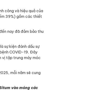
nh công và hiệu quả của
hiếm 39%) gồm các thiết
 đến nay đã đảm bảo thu
là sự kiện đánh dấu sự
h bệnh COVID-19. Đây
n vị tập trung máy móc
2025, mỗi năm sẽ cung
 Bitum vào móng các