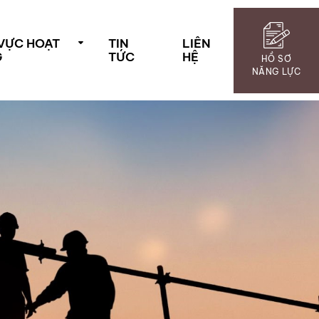
 VỰC HOẠT
TIN
LIÊN
G
TỨC
HỆ
HỒ SƠ
NĂNG LỰC