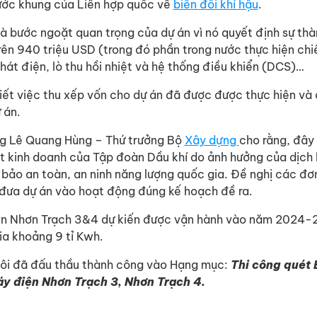
ước khung của Liên hợp quốc về
biến đổi khí hậu
.
à bước ngoặt quan trọng của dự án vì nó quyết định sự thà
trên 940 triệu USD (trong đó phần trong nước thực hiện c
phát điện, lò thu hồi nhiệt và hệ thống điều khiển (DCS)…
iết việc thu xếp vốn cho dự án đã được được thực hiện và
 án.
ông Lê Quang Hùng – Thứ trưởng Bộ
Xây dựng
cho rằng, đây 
uất kinh doanh của Tập đoàn Dầu khí do ảnh hưởng của dịc
bảo an toàn, an ninh năng lượng quốc gia. Đề nghị các đơ
ực đưa dự án vào hoạt động đúng kế hoạch đề ra.
ện Nhơn Trạch 3&4 dự kiến được vận hành vào năm 2024-
ia khoảng 9 tỉ Kwh.
 tôi đã đấu thầu thành công vào Hạng mục:
Thi công quét
y điện Nhơn Trạch 3, Nhơn Trạch 4.