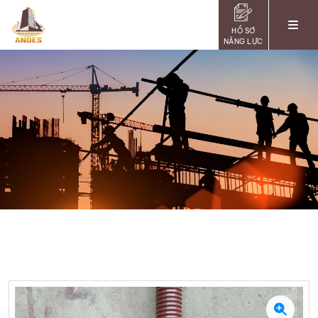
HỒ SƠ
NĂNG LỰC