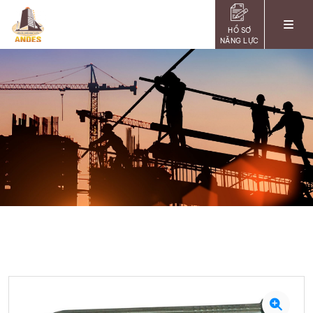
HỒ SƠ
NĂNG LỰC