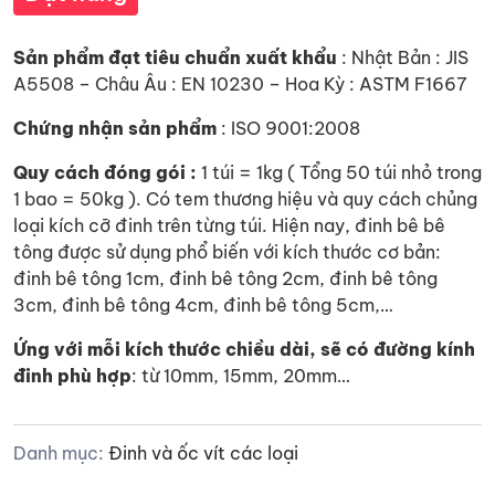
Sản phẩm đạt tiêu chuẩn xuất khẩu
: Nhật Bản : JIS
A5508 – Châu Âu : EN 10230 – Hoa Kỳ : ASTM F1667
Chứng nhận sản phẩm
: ISO 9001:2008
Quy cách đóng gói :
1 túi = 1kg ( Tổng 50 túi nhỏ trong
1 bao = 50kg ). Có tem thương hiệu và quy cách chủng
loại kích cỡ đinh trên từng túi. Hiện nay, đinh bê bê
tông được sử dụng phổ biến với kích thước cơ bản:
đinh bê tông 1cm, đinh bê tông 2cm, đinh bê tông
3cm, đinh bê tông 4cm, đinh bê tông 5cm,…
Ứng với mỗi kích thước chiều dài, sẽ có đường kính
đinh phù hợp
: từ 10mm, 15mm, 20mm…
Danh mục:
Đinh và ốc vít các loại