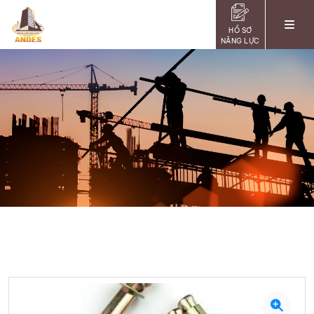
HỒ SƠ
NĂNG LỰC