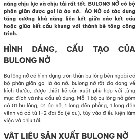
năng chịu lực và chịu tải rất tốt. BULONG NỞ có bộ
phận giãn được gọi là áo nở. ÁO NỞ có tác dụng
tăng cường khả năng liên kết giữa các kết cấu
hoặc giữa kết cấu khung với thành bê tông công
trình.
HÌNH DÁNG, CẤU TẠO CỦA
BULONG NỞ
Bu lông nở có hình dạng tròn thân bu lông bên ngoài có
bộ phận giãn gọi là áo nở. bulong nở rất đa dạng về
kích thước, được thiết kế sản xuất phù hợp với từng
mục đích và nhu cầu sử dụng. Mỗi 1 bộ bu lông nở gồm
có 01 bu lông, 01 áo nở, 1 long đền phẳng, 1 long đền
vênh và có từ 1-2 đai ốc (ê cu), tùy vào điều kiện làm
việc và chịu tải.
VẬT LIỆU SẢN XUẤT BULONG NỞ