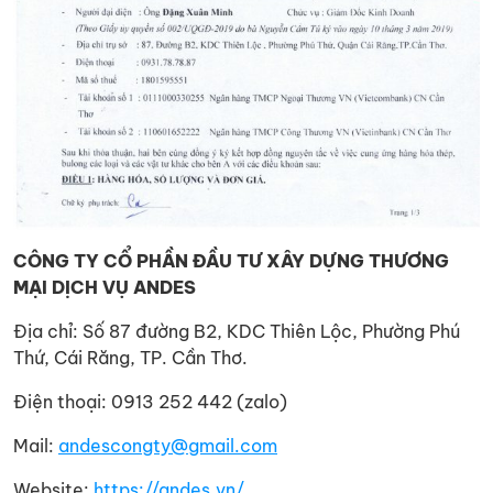
CÔNG TY CỔ PHẦN ĐẦU TƯ XÂY DỰNG THƯƠNG
MẠI DỊCH VỤ ANDES
Địa chỉ: Số 87 đường B2, KDC Thiên Lộc, Phường Phú
Thứ, Cái Răng, TP. Cần Thơ.
Điện thoại: 0913 252 442 (zalo)
Mail:
andescongty@gmail.com
Website:
https://andes.vn/