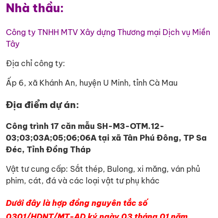
Nhà thầu:
Công ty TNHH MTV Xây dựng Thương mại Dịch vụ Miền
Tây
Địa chỉ công ty:
Ấp 6, xã Khánh An, huyện U Minh, tỉnh Cà Mau
Địa điểm dự án
:
Công trình 17 căn mẫu SH-M3-OTM.12-
03;03;03A;05;06;06A tại xã Tân Phú Đông, TP Sa
Đéc, Tỉnh Đồng Tháp
Vật tư cung cấp: Sắt thép, Bulong, xi măng, ván phủ
phim, cát, đá và các loại vật tư phụ khác
Dưới đây là hợp đồng nguyên tắc số
0301/HDNT/MT-AD ký ngày 03 tháng 01 năm